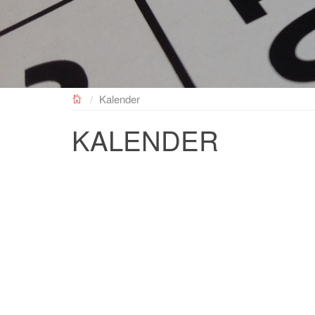
NEUES GYMNASIUM
Kalender
KALENDER