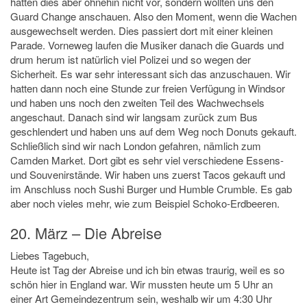
hatten dies aber ohnehin nicht vor, sondern wollten uns den
Guard Change anschauen. Also den Moment, wenn die Wachen
ausgewechselt werden. Dies passiert dort mit einer kleinen
Parade. Vorneweg laufen die Musiker danach die Guards und
drum herum ist natürlich viel Polizei und so wegen der
Sicherheit. Es war sehr interessant sich das anzuschauen. Wir
hatten dann noch eine Stunde zur freien Verfügung in Windsor
und haben uns noch den zweiten Teil des Wachwechsels
angeschaut. Danach sind wir langsam zurück zum Bus
geschlendert und haben uns auf dem Weg noch Donuts gekauft.
Schließlich sind wir nach London gefahren, nämlich zum
Camden Market. Dort gibt es sehr viel verschiedene Essens-
und Souvenirstände. Wir haben uns zuerst Tacos gekauft und
im Anschluss noch Sushi Burger und Humble Crumble. Es gab
aber noch vieles mehr, wie zum Beispiel Schoko-Erdbeeren.
20. März – Die Abreise
Liebes Tagebuch,
Heute ist Tag der Abreise und ich bin etwas traurig, weil es so
schön hier in England war. Wir mussten heute um 5 Uhr an
einer Art Gemeindezentrum sein, weshalb wir um 4:30 Uhr