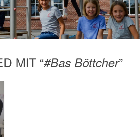
D MIT “
”
#Bas Böttcher