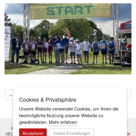
← Nächster Artikel
Vorheriger Artikel →
Cookies & Privatsphäre
Unsere Website verwendet Cookies, um Ihnen die
bestmögliche Nutzung unserer Website zu
gewährleisten.
Mehr erfahren
NEUES GYMNASIUM - Hauptstelle – Tel.:
+49 6142 – 210 18 80
Akzeptieren
Cookie Einstellungen
NEUES GYMNASIUM NORD - Außenstelle – Tel.:
+49 6144 – 955 006