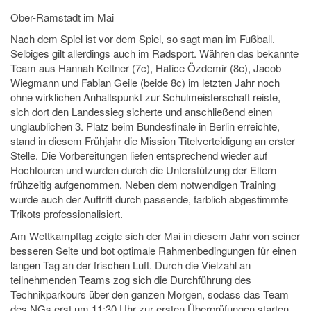
Ober-Ramstadt im Mai
Nach dem Spiel ist vor dem Spiel, so sagt man im Fußball.
Selbiges gilt allerdings auch im Radsport. Währen das bekannte
Team aus Hannah Kettner (7c), Hatice Özdemir (8e), Jacob
Wiegmann und Fabian Geile (beide 8c) im letzten Jahr noch
ohne wirklichen Anhaltspunkt zur Schulmeisterschaft reiste,
sich dort den Landessieg sicherte und anschließend einen
unglaublichen 3. Platz beim Bundesfinale in Berlin erreichte,
stand in diesem Frühjahr die Mission Titelverteidigung an erster
Stelle. Die Vorbereitungen liefen entsprechend wieder auf
Hochtouren und wurden durch die Unterstützung der Eltern
frühzeitig aufgenommen. Neben dem notwendigen Training
wurde auch der Auftritt durch passende, farblich abgestimmte
Trikots professionalisiert.
Am Wettkampftag zeigte sich der Mai in diesem Jahr von seiner
besseren Seite und bot optimale Rahmenbedingungen für einen
langen Tag an der frischen Luft. Durch die Vielzahl an
teilnehmenden Teams zog sich die Durchführung des
Technikparkours über den ganzen Morgen, sodass das Team
des NGs erst um 11:30 Uhr zur ersten Überprüfungen starten